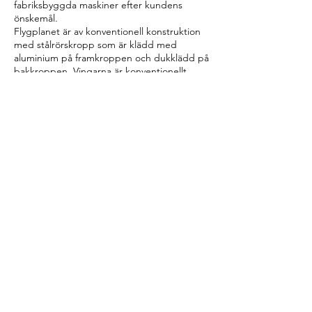
fabriksbyggda maskiner efter kundens
önskemål.
Flygplanet är av konventionell konstruktion
med stålrörskropp som är klädd med
aluminium på framkroppen och dukklädd på
bakkroppen. Vingarna är konventionellt
uppbyggda i trä. Landstället är tillverkat av
fjäderstål och saknar dämpning. Till skillnad
från många Pitts Special så sitter både
piloten och passageraren i en gemensam
stor canopy. År 2011 tillverkades över 350
flygplan!
År 1979 valde Eagles Aerobatic Team
(Charlie Hillard, Tom Poberezny och Gene
Soucy) Christen Eagle som ersättare för
deras Pitts Specials. Tillsammans bildade de
det kända uppvisningsteamet The Red
Devils. Gruppen fortsatte att underhålla sin
publik till 1995. Alla tre Christen Eagles
hänger nu i lobbyn på EAA-museet,
AirVenture Museum i Oshkosh, Wisconsin.
Det finns ett flertal Christen Eagle som
flyger i Sverige varav merparten är byggda
från byggsatser.