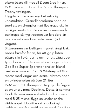
efterträdare till modell Z som året innan,
1931 hade vunnit den berömda Thompson
Trophy-tävlingen.
Flygplanet hade en mycket märklig
konstruktion. Granvillebröderna hade en
teori att en droppformad flygkropp skulle
ha lägre motstånd än en rak avsmalnande
bakkropp så flygkroppen var bredare än
motorn vid dess bredaste punkt (vid
vingen).
Sittbrunnen var belägen mycket långt bak,
precis framför fenan, för att ge piloten
bättre sikt i svängarna och för att väga upp
tyngdpunkten från den stora tunga motorn.
Gee Bee Super Sportster brukar ibland
beskrivas som en Pratt & Whitney R-1340-
motor med vingar och svans! Motorn hade
en cylindervolym på över 21 liter!
1932 vann R-1 Thompson Trophy, då flugen
av en ung Jimmy Doolittle. Detta är samma
Doolittle som senare skulle bomba Tokyo
med B-25 Michellflygplan under andra
världskriget. Doolittle satte också nytt
världsrekord för landflygplan med Gee Bee