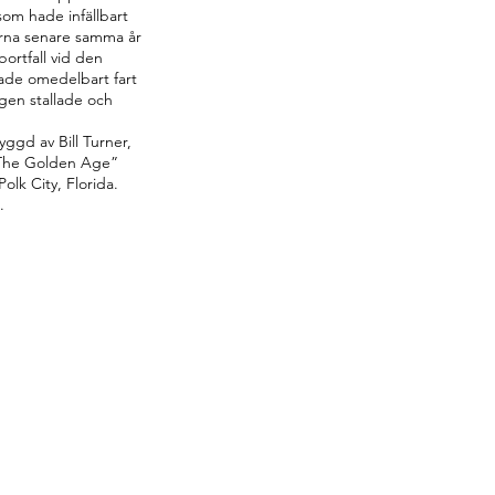
som hade infällbart
arna senare samma år
bortfall vid den
ade omedelbart fart
gen stallade och
yggd av Bill Turner,
 ”The Golden Age”
Polk City, Florida.
.