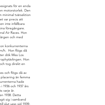
esignats för en enda
ven motorstorlek. Den
n minimal tvärsektion
t var precis att
en inte infällbara
 sina föregångare.
nal Air Races. Hon
a färgen och med
hon konkurrenterna
km/h. Hon flögs då
fter dök Miss Los
ophytävlingen. Hon
ch tog direkt en
ces och flögs då av
 placering än femma
kurrenterna hade
 i 1936 och 1937 års
s varje år.
en 1938. Detta
git sig i samband
ll slut upp vid 1939-