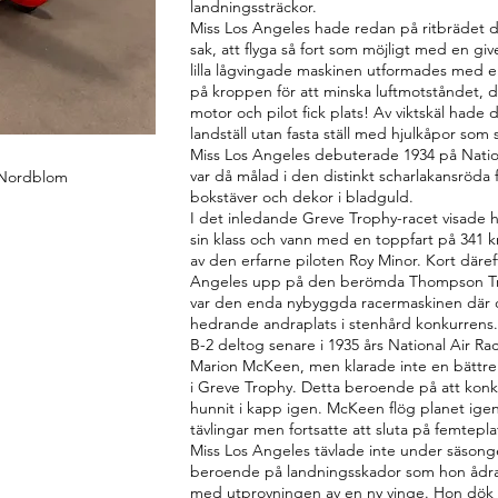
landningssträckor.
Miss Los Angeles hade redan på ritbrädet d
sak, att flyga så fort som möjligt med en gi
lilla lågvingade maskinen utformades med e
på kroppen för att minska luftmotståndet, de
motor och pilot fick plats! Av viktskäl hade d
landställ utan fasta ställ med hjulkåpor som
Miss Los Angeles debuterade 1934 på Natio
var då målad i den distinkt scharlakansröd
Nordblom
bokstäver och dekor i bladguld.
I det inledande Greve Trophy-racet visade 
sin klass och vann med en toppfart på 341 
av den erfarne piloten Roy Minor. Kort däre
Angeles upp på den berömda Thompson Tr
var den enda nybyggda racermaskinen där o
hedrande andraplats i stenhård konkurrens.
B-2 deltog senare i 1935 års National Air Ra
Marion McKeen, men klarade inte en bättre
i Greve Trophy. Detta beroende på att kon
hunnit i kapp igen. McKeen flög planet igen
tävlingar men fortsatte att sluta på femteplat
Miss Los Angeles tävlade inte under säsong
beroende på landningsskador som hon ådra
med utprovningen av en ny vinge. Hon dök ti