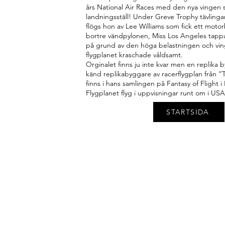
års National Air Races med den nya vingen 
landningsställ! Under Greve Trophy tävling
flögs hon av Lee Williams som fick ett motor
bortre vändpylonen, Miss Los Angeles tapp
på grund av den höga belastningen och vin
flygplanet kraschade våldsamt.
Orginalet finns ju inte kvar men en replika b
känd replikabyggare av racerflygplan från
finns i hans samlingen på Fantasy of Flight i 
Flygplanet flyg i uppvisningar runt om i USA
STARTSIDA