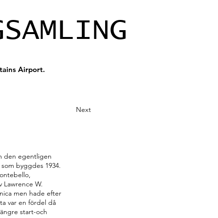
GSAMLING
ains Airport.
Next
om den egentligen
an som byggdes 1934.
ontebello,
av Lawrence W.
Monica men hade efter
tta var en fördel då
längre start-och