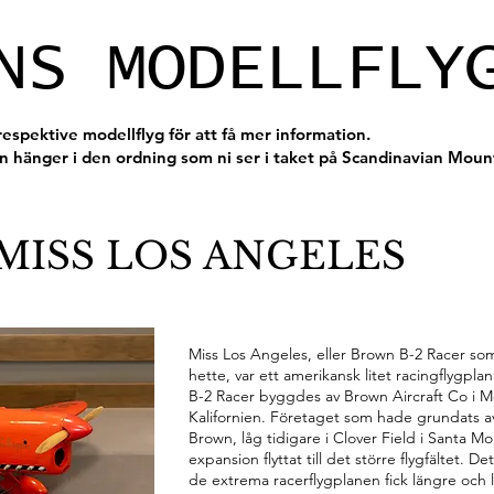
NS MODELLFLY
respektive modellflyg för att få mer information.
n hänger i den ordning som ni ser i taket på Scandinavian Mount
MISS LOS ANGELES
Miss Los Angeles, eller Brown B-2 Racer s
hette, var ett amerikansk litet racingflygpl
B-2 Racer byggdes av Brown Aircraft Co i M
Kalifornien. Företaget som hade grundats 
Brown, låg tidigare i Clover Field i Santa 
expansion flyttat till det större flygfältet. De
de extrema racerflygplanen fick längre och 