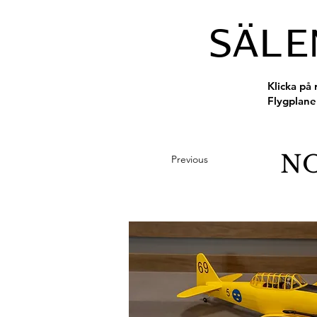
SÄLE
Klicka på 
Flygplane
NO
Previous