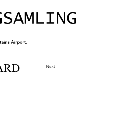
GSAMLING
ains Airport.
ARD
Next