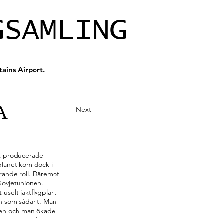
GSAMLING
ains Airport.
A
Next
kt producerade
gplanet kom dock i
örande roll. Däremot
 Sovjetunionen.
 uselt jaktflygplan.
en som sådant. Man
eten och man ökade