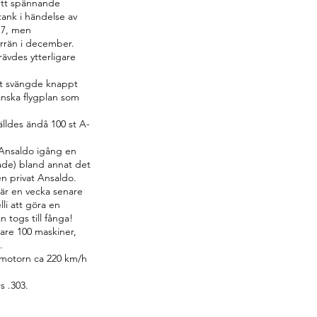
ett spännande
tank i händelse av
17, men
rrän i december.
rävdes ytterligare
t svängde knappt
anska flygplan som
älldes ändå 100 st A-
te Ansaldo igång en
ade) bland annat det
en privat Ansaldo.
är en vecka senare
lli att göra en
 togs till fånga!
gare 100 maskiner,
.
 motorn ca 220 km/h
s .303.