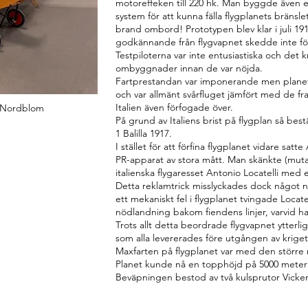
motoreffeken till 220 hk. Man byggde även 
system för att kunna fälla flygplanets bränsle
brand ombord! Prototypen blev klar i juli 19
godkännande från flygvapnet skedde inte fö
Testpiloterna var inte entusiastiska och det k
ombyggnader innan de var nöjda.
Fartprestandan var imponerande men plane
och var allmänt svårfluget jämfört med de fr
Italien även förfogade över.
 Nordblom
På grund av Italiens brist på flygplan så best
1 Balilla 1917.
I stället för att förfina flygplanet vidare sat
PR-apparat av stora mått. Man skänkte (mut
italienska flygaresset Antonio Locatelli med 
Detta reklamtrick misslyckades dock något n
ett mekaniskt fel i flygplanet tvingade Locate
nödlandning bakom fiendens linjer, varvid han
Trots allt detta beordrade flygvapnet ytterli
som alla levererades före utgången av kriget
Maxfarten på flygplanet var med den större
Planet kunde nå en topphöjd på 5000 meter
Beväpningen bestod av två kulsprutor Vicker