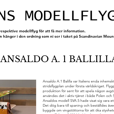
NS MODELLFLY
respektive modellflyg för att få mer information.
n hänger i den ordning som ni ser i taket på Scandinavian Mount
ANSALDO A. 1 BALLILL
Ansaldo A.1 Balilla var Italiens enda inhems
stridsflygplan under första världskriget. Fly
produktion för sent för att spela någon avg
användes det i aktiv tjänst i både Polen och
Ansaldos modell SVA.5 hade visat sig vara ett
Det dög bara till spaning och beställdes äv
byggde om vingstöttorna för att öka styvh