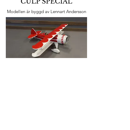
CULP SPECIAL
Modellen är byggd av Lennart Andersson
Culp Special är ett amerikanskt aerobatiskt
flygplan och avsedd att likna ett flygplan
från 1930-talet.
Den har en tråd och strut-braced biplan-
layout, en dubbel-öppen cockpit med
dubbla vindrutor, fast landningsredskap
med hjulbyxor och en enda motor i
traktorkonfiguration.